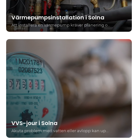
Värmepumpsinstallation i Solna
Att installera en värmepump kräver planering och anpassning efter bostadens storlek, isolering och energibehov. En professionell installatör gör en behovsanalys och säkerställer att rätt lösning väljs för bästa effekt och lång livslängd.
VVS-jour i Solna
Akuta problem med vatten eller avlopp kan uppstå när som helst och kräver ofta omedelbar åtgärd. Med VVS-jour i Solna får du snabb hjälp när det verkligen behövs. Oavsett om det handlar om en vattenläcka, stopp i avlopp eller ett sprucket rör är det viktigt att agera direkt för att minimera skador.