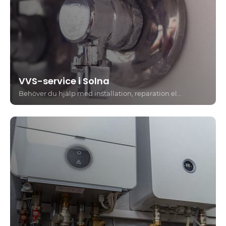
VVS-service i Solna
Behöver du hjälp med installation, reparation eller underhåll av ditt VVS-system? Med professionell VVS service i Solna kan du säkerställa att rör, vatten och värmesystem fungerar som de ska. Oavsett om det gäller ett mindre servicearbete eller en mer omfattande åtgärd är det viktigt att arbetet utförs korrekt från början.