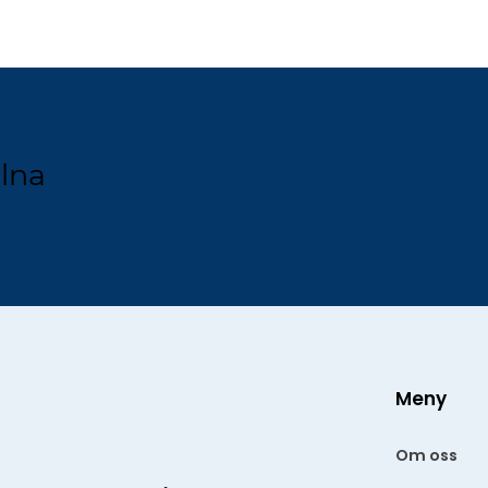
lna
Meny
Om oss