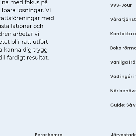
olna med fokus på
VVS-Jour
lbara lösningar. Vi
srättsföreningar med
Våra tjäns
nstallationer och
Kontakta o
hen arbetar vi
et blir rätt utfört
Boka rörm
ka känna dig trygg
l färdigt resultat.
Vanliga frå
Vad ingår i
När behöve
Guide: Så v
Bergshamra
Järvastad