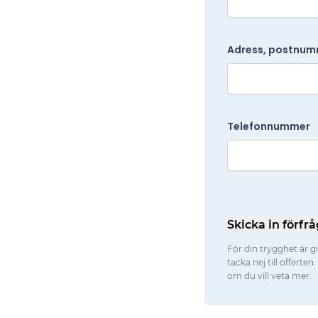
Adress, postnum
Telefonnummer
Skicka in förfr
För din trygghet är gi
tacka nej till offerte
om du vill veta mer.