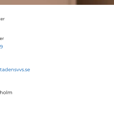
ter
er
19
stadensvvs.se
kholm