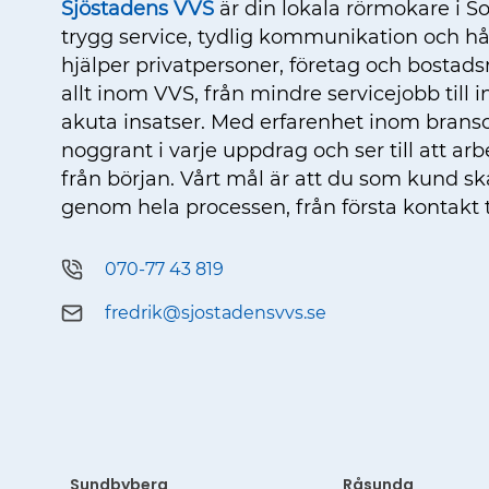
Sjöstadens VVS
är din lokala rörmokare i S
trygg service, tydlig kommunikation och hål
hjälper privatpersoner, företag och bostad
allt inom VVS, från mindre servicejobb till i
akuta insatser. Med erfarenhet inom bransc
noggrant i varje uppdrag och ser till att arbet
från början. Vårt mål är att du som kund s
genom hela processen, från första kontakt til
070-77 43 819
fredrik@sjostadensvvs.se
Sundbyberg
Råsunda