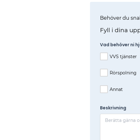
Behöver du snab
Fyll i dina up
Vad behöver ni h
VVS tjänster
Rörspolning
Annat
Beskrivning