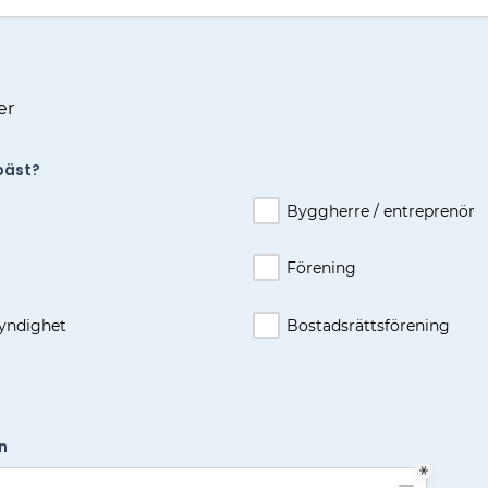
er
bäst?
Byggherre / entreprenör
Förening
ndighet
Bostadsrättsförening
n