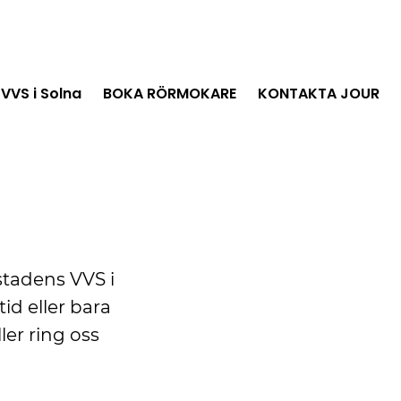
VVS i Solna
BOKA RÖRMOKARE
KONTAKTA JOUR
stadens VVS i
id eller bara
ler ring oss