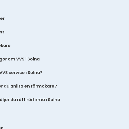
ter
ss
okare
gor om VVS i Solna
 VVS service i Solna?
r du anlita en rörmokare?
äljer du rätt rörfirma i Solna
en